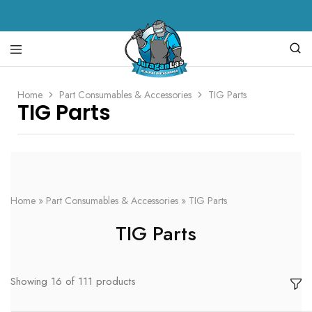
Juragan
alat
Home
Part Consumables & Accessories
Las
las,
TIG Parts
TIG Parts
spare
parts
mesin
las,
mesin
las,
mesin
potong
plasma,
Home
»
Part Consumables & Accessories
»
TIG Parts
torch
body
TIG Parts
Showing
16
of
111
products