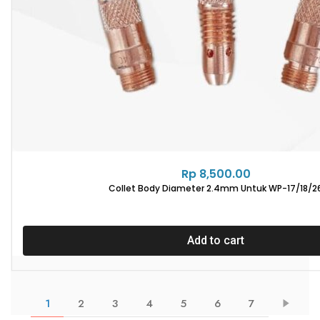
Rp
8,500.00
Collet Body Diameter 2.4mm Untuk WP-17/18/2
Add to cart
1
2
3
4
5
6
7