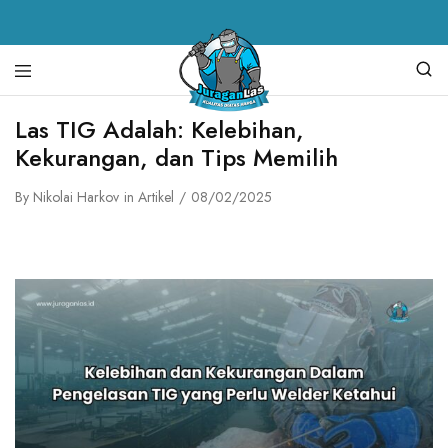
Juragan
alat
Las TIG Adalah: Kelebihan,
Las
las,
Kekurangan, dan Tips Memilih
spare
parts
mesin
By
Nikolai Harkov
in
Artikel
08/02/2025
las,
mesin
las,
mesin
potong
plasma,
torch
body