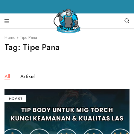
Juragan
alat
Home
»
Tipe Pana
Las
las,
Tag:
Tipe Pana
spare
parts
mesin
las,
mesin
las,
mesin
All
Artikel
potong
plasma,
torch
body
NOV
01