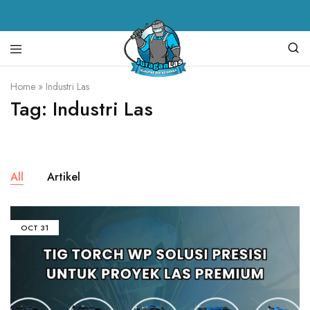
Juragan
alat
Home
»
Industri Las
Las
las,
Tag:
Industri Las
spare
parts
mesin
las,
mesin
las,
mesin
All
Artikel
potong
plasma,
torch
body
OCT
31