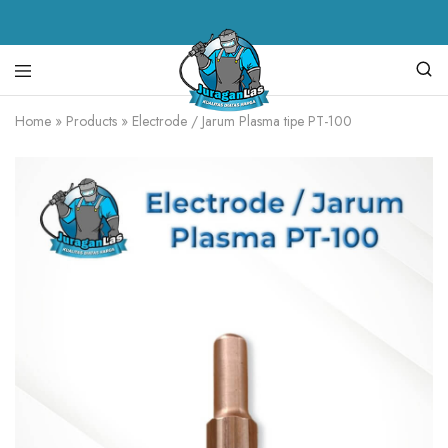
Juragan
alat
Home
»
Products
»
Electrode / Jarum Plasma tipe PT-100
Las
las,
spare
parts
mesin
las,
mesin
las,
mesin
potong
plasma,
torch
body