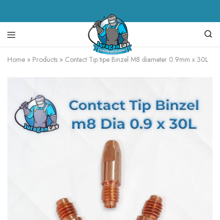
Juragan
alat
Home
»
Products
»
Contact Tip tipe Binzel M8 diameter 0.9mm x 30L
Las
las,
spare
parts
mesin
las,
mesin
las,
mesin
potong
plasma,
torch
body