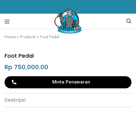
Juragan
alat
Home
»
Products
»
Foot Pedal
Las
las,
spare
parts
Foot Pedal
mesin
las,
mesin
Rp
750,000.00
las,
mesin
potong
Minta Penawaran
plasma,
torch
body
Deskripsi