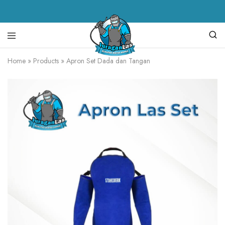
Juragan
alat
Home
»
Products
»
Apron Set Dada dan Tangan
Las
las,
spare
parts
mesin
las,
mesin
las,
mesin
potong
plasma,
torch
body