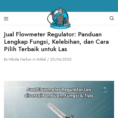
Juragan
alat
Jual Flowmeter Regulator: Panduan
Las
las,
Lengkap Fungsi, Kelebihan, dan Cara
spare
parts
Pilih Terbaik untuk Las
mesin
las,
mesin
By
Nikolai Harkov
in
Artikel
25/04/2025
las,
mesin
potong
plasma,
torch
body