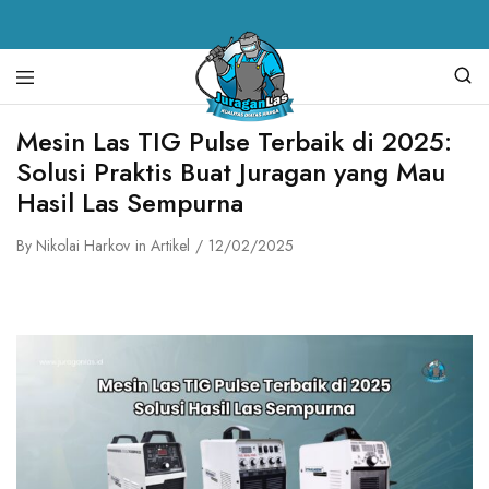
Juragan
alat
Mesin Las TIG Pulse Terbaik di 2025:
Las
las,
Solusi Praktis Buat Juragan yang Mau
spare
parts
Hasil Las Sempurna
mesin
las,
mesin
By
Nikolai Harkov
in
Artikel
12/02/2025
las,
mesin
potong
plasma,
torch
body