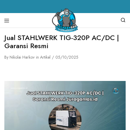
Juragan
alat
Jual STAHLWERK TIG-320P AC/DC |
Las
las,
Garansi Resmi
spare
parts
mesin
By
Nikolai Harkov
in
Artikel
05/10/2025
las,
mesin
las,
mesin
potong
plasma,
torch
body