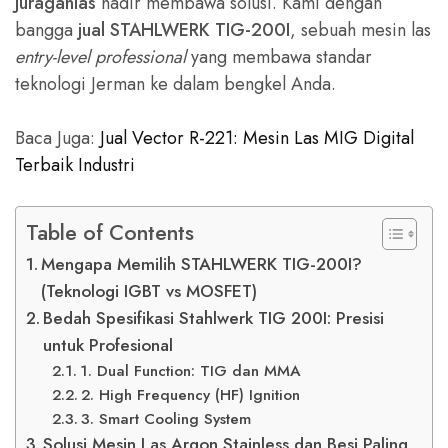
Juraganlas
hadir membawa solusi. Kami dengan
bangga
jual STAHLWERK TIG-200I
, sebuah mesin las
entry-level professional
yang membawa standar
teknologi Jerman ke dalam bengkel Anda.
Baca Juga:
Jual Vector R-221: Mesin Las MIG Digital
Terbaik Industri
Table of Contents
Mengapa Memilih STAHLWERK TIG-200I?
(Teknologi IGBT vs MOSFET)
Bedah Spesifikasi Stahlwerk TIG 200I: Presisi
untuk Profesional
1. Dual Function: TIG dan MMA
2. High Frequency (HF) Ignition
3. Smart Cooling System
Solusi Mesin Las Argon Stainless dan Besi Paling