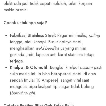
elektroda jadi tidak cepat meleleh, bikin kerjaan
makin presisi.
Cocok untuk apa saja?
Fabrikasi Stainless Steel:
Pagar minimalis,
railing
tangga, atau kanopi. Busur apinya stabil,
menghasilkan
weld bead
halus yang minim
gerinda. Jadi, lapisan anti-karat stainless tetap
terjaga.
Knalpot & Otomotif:
Bengkel knalpot
custom
pasti
suka mesin ini. Ia bisa beroperasi stabil di arus
rendah (mulai 10 Ampere), sangat vital saat
mengelas pipa knalpot tipis agar tidak bolong
(
burn-through
).
Catatan Penting (Biar Gak Salah Beli):