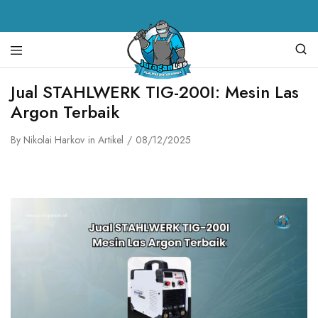
Juragan
alat
Jual STAHLWERK TIG-200I: Mesin Las
Las
las,
Argon Terbaik
spare
parts
mesin
By
Nikolai Harkov
in
Artikel
08/12/2025
las,
mesin
las,
mesin
potong
plasma,
torch
body