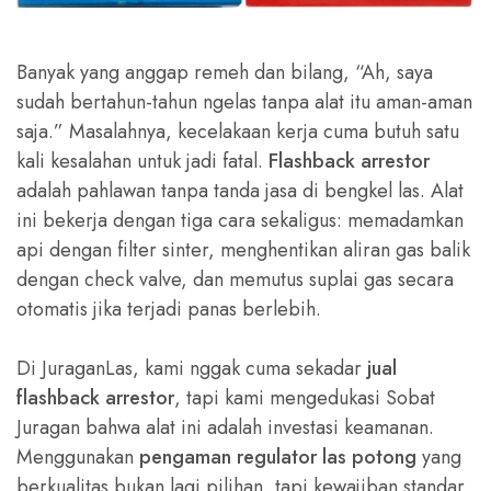
Banyak yang anggap remeh dan bilang, “Ah, saya
sudah bertahun-tahun ngelas tanpa alat itu aman-aman
saja.” Masalahnya, kecelakaan kerja cuma butuh satu
kali kesalahan untuk jadi fatal.
Flashback arrestor
adalah pahlawan tanpa tanda jasa di bengkel las. Alat
ini bekerja dengan tiga cara sekaligus: memadamkan
api dengan filter sinter, menghentikan aliran gas balik
dengan check valve, dan memutus suplai gas secara
otomatis jika terjadi panas berlebih.
Di JuraganLas, kami nggak cuma sekadar
jual
flashback arrestor
, tapi kami mengedukasi Sobat
Juragan bahwa alat ini adalah investasi keamanan.
Menggunakan
pengaman regulator las potong
yang
berkualitas bukan lagi pilihan, tapi kewajiban standar