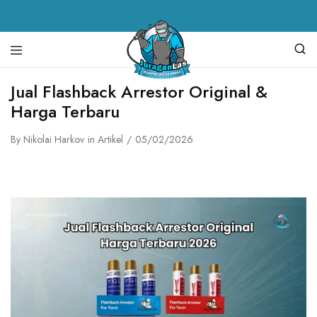
Juragan
alat
Jual Flashback Arrestor Original &
Las
las,
Harga Terbaru
spare
parts
mesin
By
Nikolai Harkov
in
Artikel
05/02/2026
las,
mesin
las,
mesin
potong
plasma,
torch
body