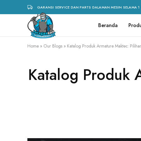
GARANSI SERVICE DAN PARTS DALAMAN MESIN SELAMA 1 
Beranda
Prod
Juragan
alat
Las
las,
spare
parts
Home
»
Our Blogs
»
Katalog Produk Armature Maktec: Pilihan
mesin
las,
mesin
las,
mesin
Katalog Produk A
potong
plasma,
torch
body