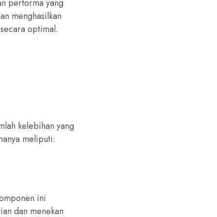
an performa yang
 dan menghasilkan
secara optimal.
umlah kelebihan yang
manya meliputi:
komponen ini
ntian dan menekan